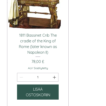
1811 Bassinet Crib The
cradle of the King of
Rome (later known as
Napoleon II)
Hinta
78,00 £
ALV Sisällytetty
LISÄÄ
OSTOSKORIIN