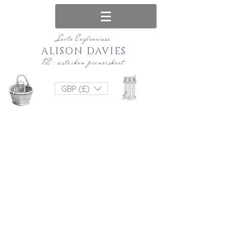
Luotu Englannissa
ALISON DAVIES
12. asteikon pienoiskoot
GBP (£)