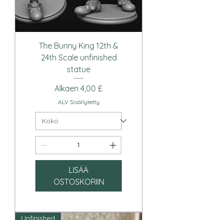
The Bunny King 12th &
24th Scale unfinished
statue
Alehinta
Alkaen
4,00 £
ALV Sisällytetty
LISÄÄ
OSTOSKORIIN
Unfinished