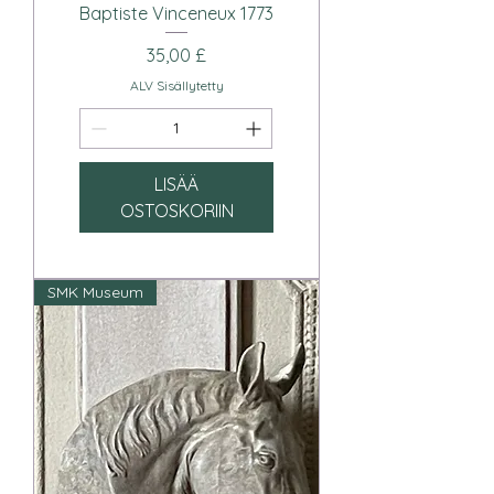
Baptiste Vinceneux 1773
Hinta
35,00 £
ALV Sisällytetty
LISÄÄ
OSTOSKORIIN
SMK Museum