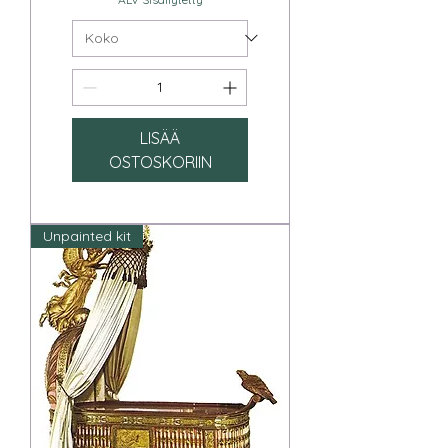
LISÄÄ
OSTOSKORIIN
Unpainted kit