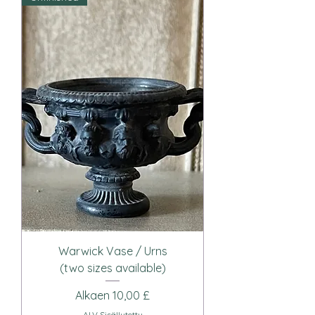
Warwick Vase / Urns
(two sizes available)
Alehinta
Alkaen
10,00 £
ALV Sisällytetty