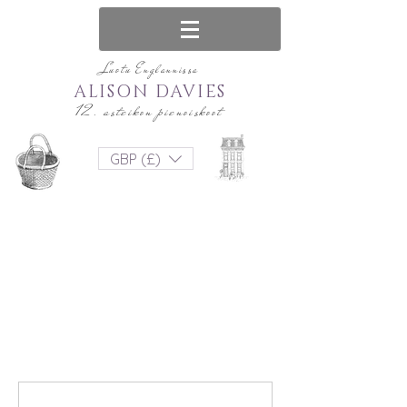
Luotu Englannissa
ALISON DAVIES
12. asteikon pienoiskoot
GBP (£)