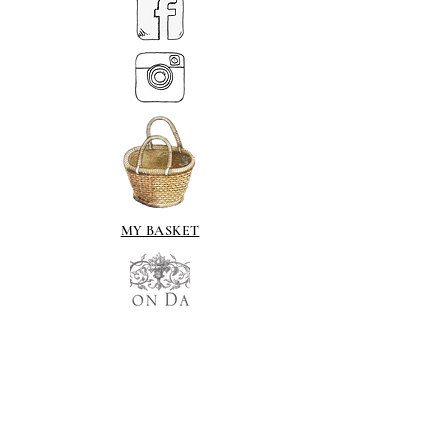
MY BASKET
ABOUT US
Puh.
07539 880641
alison@alisondaviesminiatures.co.uk