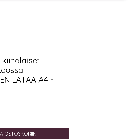
 kiinalaiset
 koossa
EN LATAA A4 -
ÄÄ OSTOSKORIIN