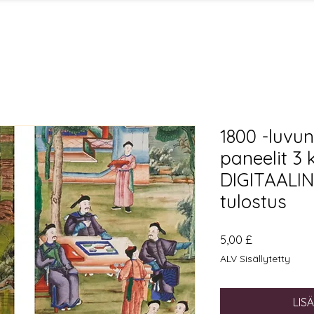
1800 -luvun
paneelit 3
DIGITAALIN
tulostus
Hinta
5,00 £
ALV Sisällytetty
LIS