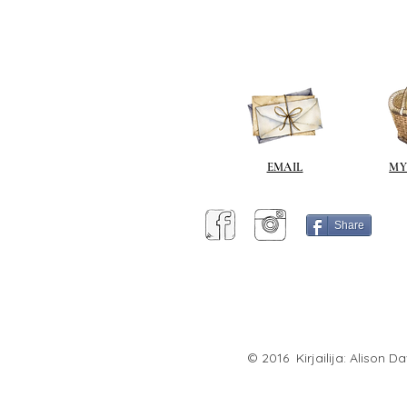
EMAIL
MY
Share
© 2016 Kirjailija: Alison D