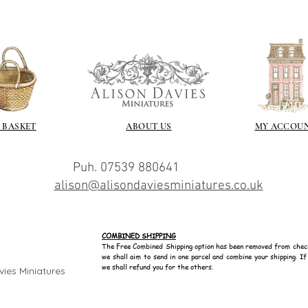
 BASKET
ABOUT US
MY ACCOU
Puh. 07539 880641
alison@alisondaviesminiatures.co.uk
COMBINED SHIPPING
The Free Combined Shipping option has been removed from chec
we shall aim to send in one parcel and combine your shipping. I
we shall refund you for the others.
avies Miniatures