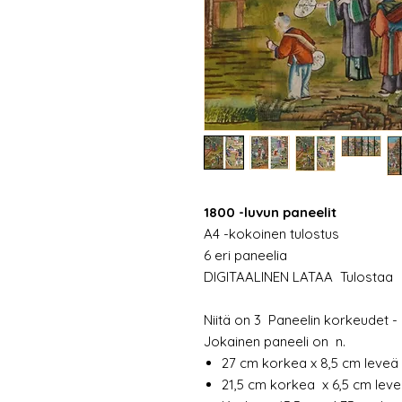
1800 -luvun paneelit
A4 -kokoinen tulostus
6 eri paneelia
DIGITAALINEN LATAA Tulostaa
Niitä on 3 Paneelin korkeudet -
Jokainen paneeli on n.
27 cm korkea x 8,5 cm leveä 
21,5 cm korkea x 6,5 cm leve