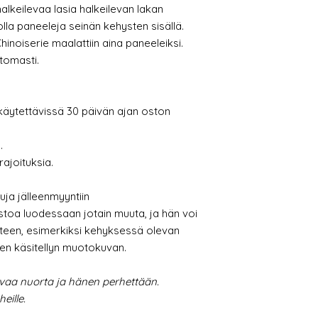
 halkeilevaa lasia halkeilevan lakan
lla paneeleja seinän kehysten sisällä.
hinoiserie maalattiin aina paneeleiksi.
ttomasti.
 käytettävissä 30 päivän ajan oston
.
ajoituksia.
tuja jälleenmyyntiin
stoa luodessaan jotain muuta, ja hän voi
hteen, esimerkiksi kehyksessä olevan
en käsitellyn muotokuvan.
vaa nuorta ja hänen perhettään.
eille.