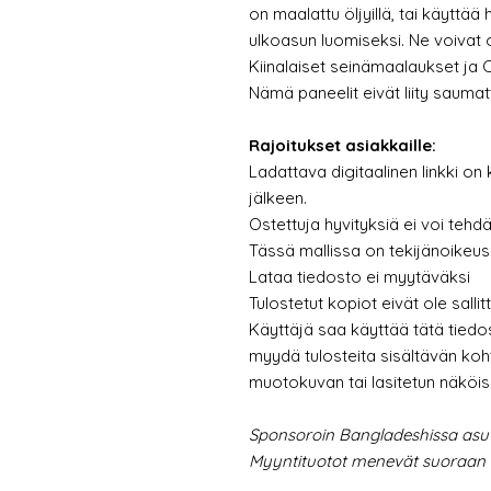
on maalattu öljyillä, tai käyttää
ulkoasun luomiseksi. Ne voivat o
Kiinalaiset seinämaalaukset ja C
Nämä paneelit eivät liity sauma
Rajoitukset asiakkaille:
Ladattava digitaalinen linkki on
jälkeen.
Ostettuja hyvityksiä ei voi tehdä
Tässä mallissa on tekijänoikeusr
Lataa tiedosto ei myytäväksi
Tulostetut kopiot eivät ole sallit
Käyttäjä saa käyttää tätä tiedo
myydä tulosteita sisältävän ko
muotokuvan tai lasitetun näköis
Sponsoroin Bangladeshissa asu
Myyntituotot menevät suoraan h