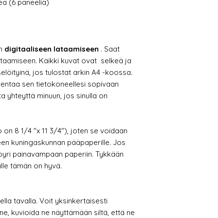
eä (6 paneelia)
in
digitaaliseen lataamiseen
. Saat
lataamiseen. Kaikki kuvat ovat selkeä ja
elöityinä, jos tulostat arkin A4 -koossa.
llentaa sen tietokoneellesi sopivaan
a yhteyttä minuun, jos sinulla on
on 8 1/4 "x 11 3/4"), joten se voidaan
neen kuningaskunnan pääpaperille. Jos
 pyri painavampaan paperiin. Tykkään
alle tämän on hyvä.
a tavalla. Voit yksinkertaisesti
 ne, kuvioida ne näyttämään siltä, että ne