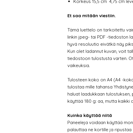
Korkeus 15,5 cm 4,75 cm lev
Et saa mitään viestiin.
Tämä luettelo on tarkoitettu va
linkin jpeg- tai PDF -tiedoston 
hyvä resoluutio eivätkä näy piks
Kun olet ladannut kuvan, voit ta
tiedostoon tulostusta varten. Ot
vaikeuksia.
Tulosteen koko on A4 (A4 -koko 
tulostaa mille tahansa Yhdisty
haluat laadukkaan tulostuksen,
käyttää 180 g: aa, mutta kaikki 
Kuinka käyttää niitä
Paneeleja voidaan käyttää monell
palauttaa ne kortille ja ripustaa