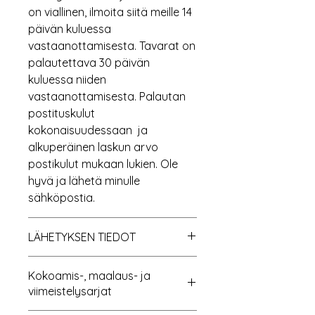
on viallinen, ilmoita siitä meille 14
päivän kuluessa
vastaanottamisesta. Tavarat on
palautettava 30 päivän
kuluessa niiden
vastaanottamisesta. Palautan
postituskulut
kokonaisuudessaan ja
alkuperäinen laskun arvo
postikulut mukaan lukien. Ole
hyvä ja lähetä minulle
sähköpostia.
LÄHETYKSEN TIEDOT
Lähetämme kaikki paketit
Kokoamis-, maalaus- ja
stardardilla pakettipalvelu, joka
viimeistelysarjat
on halvin kaikista