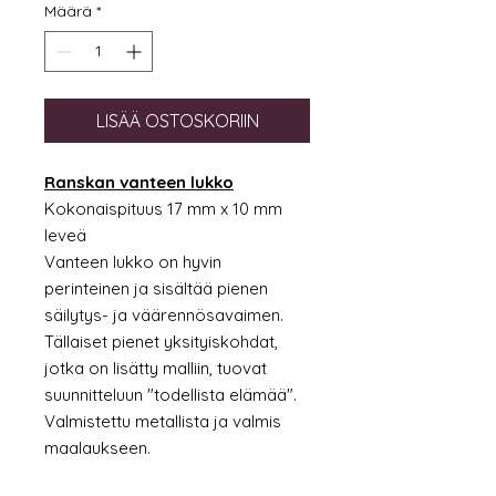
Määrä
*
LISÄÄ OSTOSKORIIN
Ranskan vanteen lukko
Kokonaispituus 17 mm x 10 mm
leveä
Vanteen lukko on hyvin
perinteinen ja sisältää pienen
säilytys- ja väärennösavaimen.
Tällaiset pienet yksityiskohdat,
jotka on lisätty malliin, tuovat
suunnitteluun "todellista elämää".
Valmistettu metallista ja valmis
maalaukseen.