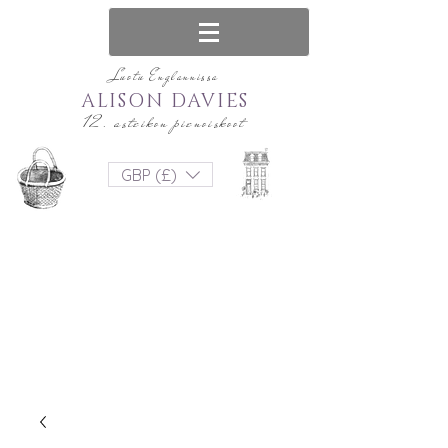
Luotu Englannissa
ALISON DAVIES
12. asteikon pienoiskoot
GBP (£)