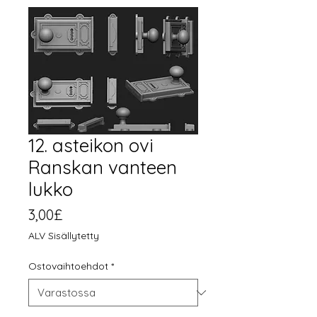
12. asteikon ovi
Ranskan vanteen
lukko
Hinta
3,00£
ALV Sisällytetty
Ostovaihtoehdot
*